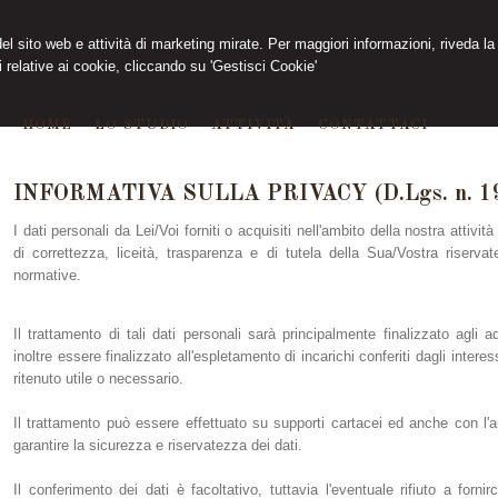
 del sito web e attività di marketing mirate. Per maggiori informazioni, riveda la
 relative ai cookie, cliccando su 'Gestisci Cookie'
HOME
LO STUDIO
ATTIVITÀ
CONTATTACI
INFORMATIVA SULLA PRIVACY (D.Lgs. n. 1
I dati personali da Lei/Voi forniti o acquisiti nell'ambito della nostra attivi
di correttezza, liceità, trasparenza e di tutela della Sua/Vostra riservate
normative.
Il trattamento di tali dati personali sarà principalmente finalizzato agli 
inoltre essere finalizzato all'espletamento di incarichi conferiti dagli inter
ritenuto utile o necessario.
Il trattamento può essere effettuato su supporti cartacei ed anche con l'au
garantire la sicurezza e riservatezza dei dati.
Il conferimento dei dati è facoltativo, tuttavia l'eventuale rifiuto a fornir