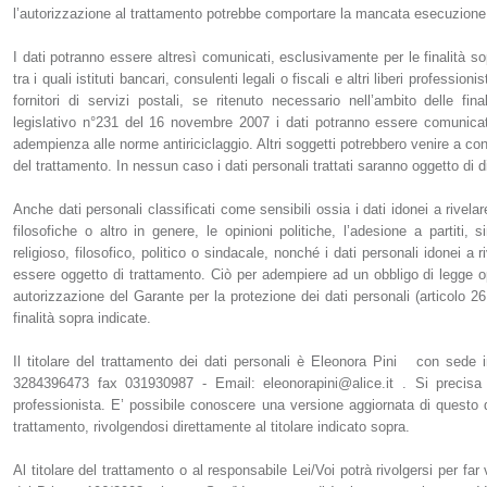
l’autorizzazione al trattamento potrebbe comportare la mancata esecuzione 
I dati potranno essere altresì comunicati, esclusivamente per le finalità sop
tra i quali istituti bancari, consulenti legali o fiscali e altri liberi professi
fornitori di servizi postali, se ritenuto necessario nell’ambito delle f
legislativo n°231 del 16 novembre 2007 i dati potranno essere comunicati
adempienza alle norme antiriciclaggio. Altri soggetti potrebbero venire a cono
del trattamento. In nessun caso i dati personali trattati saranno oggetto di d
Anche dati personali classificati come sensibili ossia i dati idonei a rivelare
filosofiche o altro in genere, le opinioni politiche, l’adesione a partiti,
religioso, filosofico, politico o sindacale, nonché i dati personali idonei a 
essere oggetto di trattamento. Ciò per adempiere ad un obbligo di legge op
autorizzazione del Garante per la protezione dei dati personali (articolo 2
finalità sopra indicate.
Il titolare del trattamento dei dati personali è Eleonora Pini con sede 
3284396473 fax 031930987 - Email: eleonorapini@alice.it . Si precisa c
professionista. E’ possibile conoscere una versione aggiornata di questo 
trattamento, rivolgendosi direttamente al titolare indicato sopra.
Al titolare del trattamento o al responsabile Lei/Voi potrà rivolgersi per far 