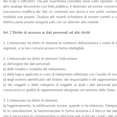
del D.lgs n.196/2003, che per Sua/Vostra comodità viene sotto riportato. 
altro analogo documento con fede pubblica, è destinato ad essere conservato
successiva modifica dei dati ivi contenuti non dovrà e non potrà compor
modalità sue proprie. Qualora atti notarili richiedano di essere corretti a c
rettifica potrà essere eseguita solo con un ulteriore atto notarile.
Art. 7 Diritto di accesso ai dati personali ed altri diritti
1. L'interessato ha diritto di ottenere la conferma dell'esistenza o meno di
registrati, e la loro comunicazione in forma intelligibile.
2. L’interessato ha diritto di ottenere l’indicazione:
a) dell’origine dei dati personali;
b) delle finalità e modalità del trattamento;
c) della logica applicata in caso di trattamento effettuato con l’ausilio di str
d) degli estremi identificativi del titolare, dei responsabili e del rappresent
e) dei soggetti o delle categorie di soggetti ai quali i dati personali
conoscenza in qualità di rappresentante designato nel territorio dello Stato, d
3. L’interessato ha diritto di ottenere:
a) l'aggiornamento, la rettificazione ovvero, quando vi ha interesse, l'integra
b) la cancellazione, la trasformazione in forma anonima o il blocco dei dati 
non è necessaria la conservazione in relazione agli scopi per i quali i dati s