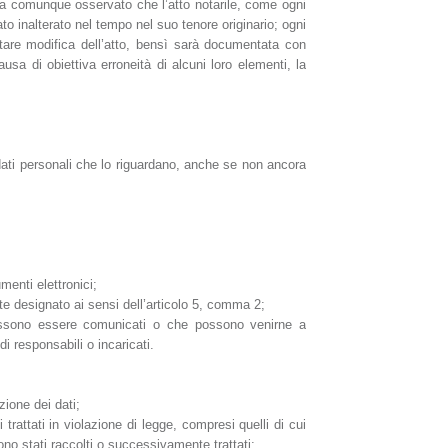
Va comunque osservato che l’atto notarile, come ogni
 inalterato nel tempo nel suo tenore originario; ogni
tare modifica dell’atto, bensì sarà documentata con
ausa di obiettiva erroneità di alcuni loro elementi, la
 dati personali che lo riguardano, anche se non ancora
umenti elettronici;
ante designato ai sensi dell’articolo 5, comma 2;
 possono essere comunicati o che possono venirne a
i responsabili o incaricati.
zione dei dati;
trattati in violazione di legge, compresi quelli di cui
ono stati raccolti o successivamente trattati;