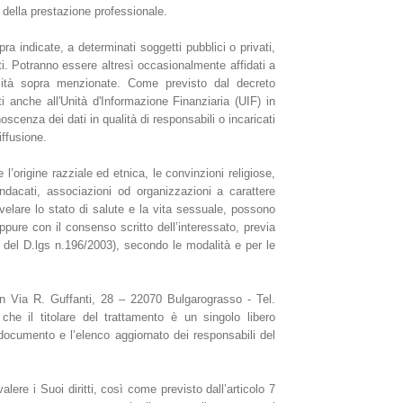
della prestazione professionale.
ra indicate, a determinati soggetti pubblici o privati,
onisti. Potranno essere altresì occasionalmente affidati a
inalità sopra menzionate. Come previsto dal decreto
 anche all'Unità d'Informazione Finanziaria (UIF) in
scenza dei dati in qualità di responsabili o incaricati
iffusione.
 l’origine razziale ed etnica, le convinzioni religiose,
 sindacati, associazioni od organizzazioni a carattere
rivelare lo stato di salute e la vita sessuale, possono
pure con il consenso scritto dell’interessato, previa
6 del D.lgs n.196/2003), secondo le modalità e per le
in Via R. Guffanti, 28 – 22070 Bulgarograsso - Tel.
he il titolare del trattamento è un singolo libero
documento e l’elenco aggiornato dei responsabili del
valere i Suoi diritti, così come previsto dall’articolo 7