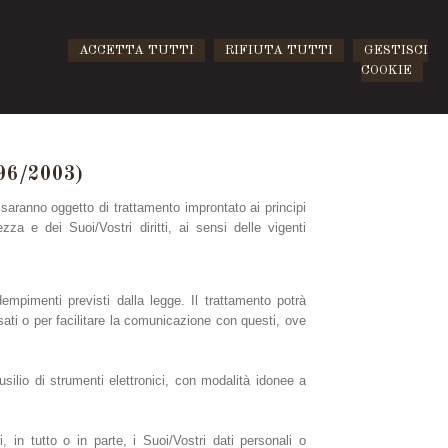
ACCETTA TUTTI
RIFIUTA TUTTI
GESTISCI
COOKIE
96/2003)
tà saranno oggetto di trattamento improntato ai principi
zza e dei Suoi/Vostri diritti, ai sensi delle vigenti
adempimenti previsti dalla legge. Il trattamento potrà
essati o per facilitare la comunicazione con questi, ove
silio di strumenti elettronici, con modalità idonee a
ci, in tutto o in parte, i Suoi/Vostri dati personali o