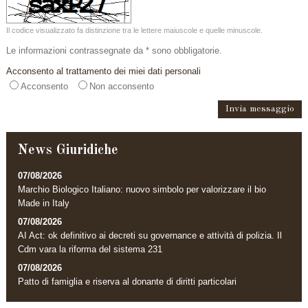
Il codice visualizzato fa distinzione tra le lettere maiuscole e quelle minuscole.
Le informazioni contrassegnate da * sono obbligatorie.
Acconsento al trattamento dei miei dati personali
Acconsento
Non acconsento
News Giuridiche
07/08/2026
Marchio Biologico Italiano: nuovo simbolo per valorizzare il bio
Made in Italy
07/08/2026
AI Act: ok definitivo ai decreti su governance e attività di polizia. Il
Cdm vara la riforma del sistema 231
07/08/2026
Patto di famiglia e riserva al donante di diritti particolari