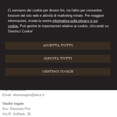
Ci serviamo dei cookie per diversi fini, tra l'altro per consentire
funzioni del sito web e attività di marketing mirate. Per maggiori
ELEONORA PINI
informazioni, riveda la nostra
informativa sulla privacy e sui
cookie.
Può gestire le impostazioni relative ai cookie, cliccando su
STUDIO LEGALE
'Gestisci Cookie'
MENU
ACCETTA TUTTI
Contatti
RIFIUTA TUTTI
Studio legale
Eleonora Pini
GESTISCI COOKIE
Via R. Guffanti, 28
22070
Bulgarograsso
,
CO
Tel:
3284396473
Fax
:
031930987
Email:
eleonorapini@alice.it
Studio legale
Avv. Eleonora Pini
Via R. Guffanti, 28