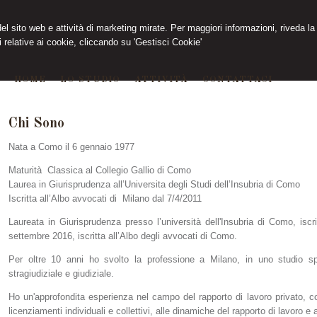
 del sito web e attività di marketing mirate. Per maggiori informazioni, riveda la
 relative ai cookie, cliccando su 'Gestisci Cookie'
HOME
LO STUDIO
ATTIVITÀ
CONTATTACI
Chi Sono
Nata a Como il 6 gennaio 1977
Maturità Classica al Collegio Gallio di Como
Laurea in Giurisprudenza all’Universita degli Studi dell’Insubria di Como
Iscritta all’Albo avvocati di Milano dal 7/4/2011
Laureata in Giurisprudenza presso l’università dell'Insubria di Como, iscri
settembre 2016, iscritta all’Albo degli avvocati di Como.
Per oltre 10 anni ho svolto la professione a Milano, in uno studio spec
stragiudiziale e giudiziale.
Ho un'approfondita esperienza nel campo del rapporto di lavoro privato, co
licenziamenti individuali e collettivi, alle dinamiche del rapporto di lavoro e 