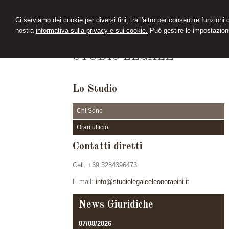
Ci serviamo dei cookie per diversi fini, tra l'altro per consentire funzioni
nostra
informativa sulla privacy e sui cookie.
Può gestire le impostazioni
ELEONORA PINI
STUDIO LEGALE
Lo Studio
Chi Sono
Orari ufficio
Contatti diretti
Cell. +39 3284396473
E-mail:
info@studiolegaleeleonorapini.it
News Giuridiche
07/08/2026