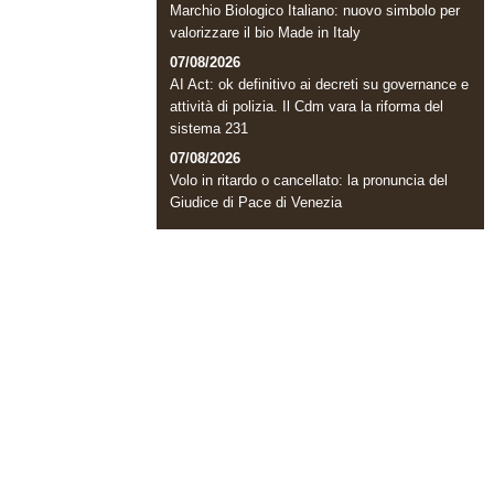
Marchio Biologico Italiano: nuovo simbolo per
valorizzare il bio Made in Italy
07/08/2026
AI Act: ok definitivo ai decreti su governance e
attività di polizia. Il Cdm vara la riforma del
sistema 231
07/08/2026
Volo in ritardo o cancellato: la pronuncia del
Giudice di Pace di Venezia