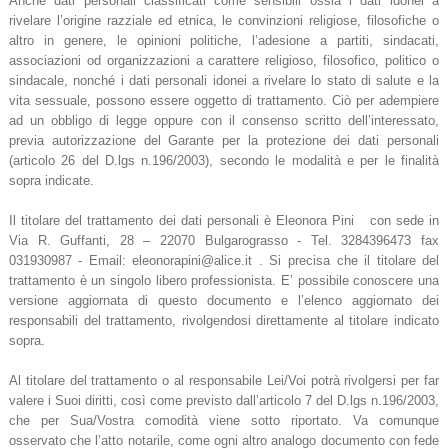
Anche dati personali classificati come sensibili ossia i dati idonei a
rivelare l’origine razziale ed etnica, le convinzioni religiose, filosofiche o
altro in genere, le opinioni politiche, l’adesione a partiti, sindacati,
associazioni od organizzazioni a carattere religioso, filosofico, politico o
sindacale, nonché i dati personali idonei a rivelare lo stato di salute e la
vita sessuale, possono essere oggetto di trattamento. Ciò per adempiere
ad un obbligo di legge oppure con il consenso scritto dell’interessato,
previa autorizzazione del Garante per la protezione dei dati personali
(articolo 26 del D.lgs n.196/2003), secondo le modalità e per le finalità
sopra indicate.
Il titolare del trattamento dei dati personali è Eleonora Pini con sede in
Via R. Guffanti, 28 – 22070 Bulgarograsso - Tel. 3284396473 fax
031930987 - Email: eleonorapini@alice.it . Si precisa che il titolare del
trattamento è un singolo libero professionista. E’ possibile conoscere una
versione aggiornata di questo documento e l’elenco aggiornato dei
responsabili del trattamento, rivolgendosi direttamente al titolare indicato
sopra.
Al titolare del trattamento o al responsabile Lei/Voi potrà rivolgersi per far
valere i Suoi diritti, così come previsto dall’articolo 7 del D.lgs n.196/2003,
che per Sua/Vostra comodità viene sotto riportato. Va comunque
osservato che l’atto notarile, come ogni altro analogo documento con fede