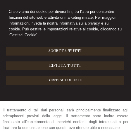
Ci serviamo dei cookie per diversi fini, tra l'altro per consentire
funzioni del sito web e attività di marketing mirate. Per maggiori
ELEONORA PINI
informazioni, riveda la nostra
informativa sulla privacy e sui
cookie.
Può gestire le impostazioni relative ai cookie, cliccando su
STUDIO LEGALE
'Gestisci Cookie'
MENU
ACCETTA TUTTI
INFORMATIVA SULLA PRIVACY (D.Lgs. n.
RIFIUTA TUTTI
196/2003)
I dati personali da Lei/Voi forniti o acquisiti nell'ambito della nostra attività
GESTISCI COOKIE
saranno oggetto di trattamento improntato ai principi di correttezza, liceità,
trasparenza e di tutela della Sua/Vostra riservatezza e dei Suoi/Vostri
diritti, ai sensi delle vigenti normative.
Il trattamento di tali dati personali sarà principalmente finalizzato agli
adempimenti previsti dalla legge. Il trattamento potrà inoltre essere
finalizzato all'espletamento di incarichi conferiti dagli interessati o per
facilitare la comunicazione con questi, ove ritenuto utile o necessario.